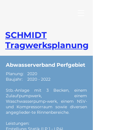
SCHMIDT
Tragwerksplanung
Abwasserverband Perfgebiet
Planung: 2020
Baujahr:
2020 - 2022
Stb.-Anlage mit 3 Becken, einem
Zulaufpumpwerk, einem
Waschwasserpump-werk, einem NSV-
und Kompressorraum sowie diversen
angeglieder-te Rinnenbereiche.
Leistungen:
E
rstellung Statik (LP 1 - LP4)