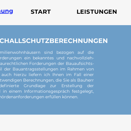
nung
START
LEISTUNGEN
 SCHALLSCHUTZBERECHNUNGEN
milienwohnhäusern sind bezogen auf die
rderungen ein bekanntes und nachvollzieh-
baurechtlichen Forderungen der Bauaufsichts-
Auf d
eil der Bauantragsstellungen im Rahmen von
kommt
ch hierzu liefern ich Ihnen im Fall einer
twendigen Berechnungen, die Sie als Bauherr
sollte 
efinierte Grundlage zur Erstellung der
für d
 in einem Informationsgespräch festgelegt,
Behördenanforderungen erfüllen können.
Impressum Datenschutz