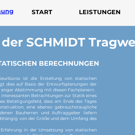
nung
START
LEISTUNGEN
 der SCHMIDT Tragw
 STATISCHEN BERECHNUNGEN
eurbüros ist die Erstellung von statischen
gt dies auf Basis der Entwurfsplanungen der
Leis
in enger Abstimmung mit diesen Fachplanern.
 interessanten Betrachtungen zur Statik eines
es Betätigungsfeld, dass am Ende des Tages
dam
onstruktion, eine ebenso gebrauchstaugliche
erfo
edenen Bauherren und Auftraggeber liefern
unabhängig von der Größe und dem Umfang des
 Erfahrung in der Umsetzung von statischen