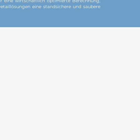
rr eine wirtschaftlich optimierte Berechnung,
etaillösungen eine standsichere und saubere
Impressum Datenschutz
© 2035 Beauty & Co. Erstellt mit Wix.com