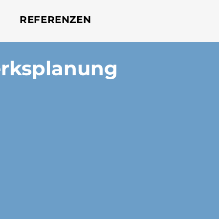
REFERENZEN
erksplanung
tung aus Leidenschaft
...
it ihr Bauvorhaben
lgreich abgeschlossen
werden kann